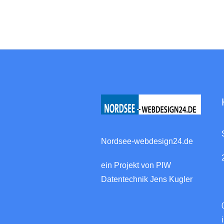
Nordsee-webdesign24.de
ein Projekt von PIW
Datentechnik Jens Kugler